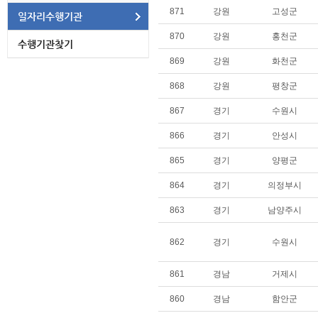
의
871
강원
고성군
일자리수행기관
표
870
강원
홍천군
수행기관찾기
869
강원
화천군
868
강원
평창군
867
경기
수원시
866
경기
안성시
865
경기
양평군
864
경기
의정부시
863
경기
남양주시
862
경기
수원시
861
경남
거제시
860
경남
함안군