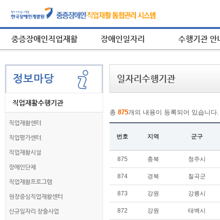
중증장애인직업재활
장애인일자리
수행기관 안
정보마당
일자리수행기관
직업재활수행기관
총
875
개의 내용이 등록되어 있습니다.
직업재활센터
번호
지역
군구
직업평가센터
직업재활시설
일
875
충북
청주시
자
장애인단체
리
874
경북
칠곡군
직업재활프로그램
수
873
강원
강릉시
행
현장중심직업재활센터
기
872
강원
태백시
신규일자리 창출사업
관