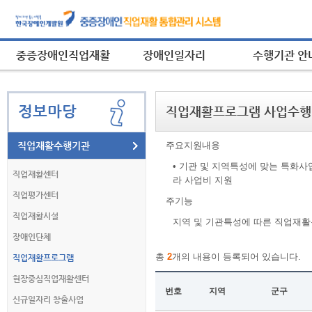
중증장애인직업재활
장애인일자리
수행기관 안
정보마당
직업재활프로그램 사업수
직업재활수행기관
주요지원내용
• 기관 및 지역특성에 맞는 특화사
직업재활센터
라 사업비 지원
직업평가센터
주기능
직업재활시설
지역 및 기관특성에 따른 직업재
장애인단체
총
2
개의 내용이 등록되어 있습니다.
직업재활프로그램
현장중심직업재활센터
번호
지역
군구
신규일자리 창출사업