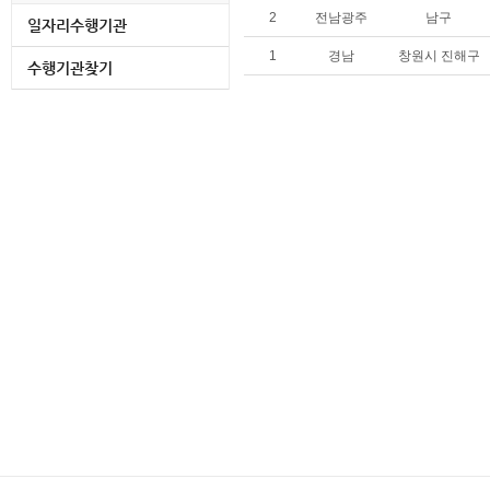
직
2
전남광주
남구
일자리수행기관
업
재
1
경남
창원시 진해구
수행기관찾기
활
프
로
그
램
수
행
기
관
의
표