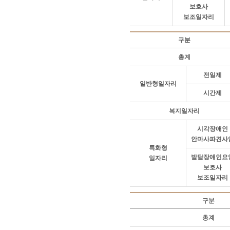
보호사
보조일자리
구분
장
총계
애
인
전일제
일반형일자리
일
시간제
자
리
복지일자리
사
업
시각장애인
현
안마사파견사
황
특화형
표
발달장애인요
일자리
보호사
보조일자리
구분
장
총계
애