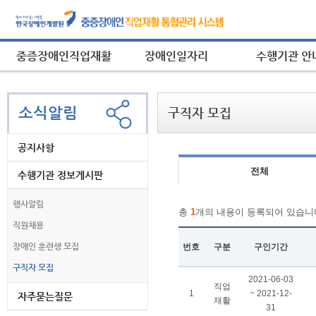
중증장애인직업재활
장애인일자리
수행기관 안
소식알림
구직자 모집
공지사항
전체
수행기관 정보게시판
행사알림
총
1
개의 내용이 등록되어 있습니
직원채용
장애인 훈련생 모집
번호
구분
구인기간
구직자 모집
구
2021-06-03
직업
직
1
~ 2021-12-
자주묻는질문
재활
자
31