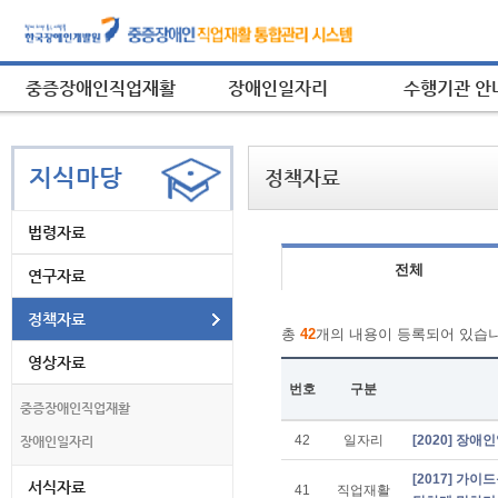
중증장애인직업재활
장애인일자리
수행기관 안
지식마당
정책자료
법령자료
전체
연구자료
정책자료
총
42
개의 내용이 등록되어 있습니
영상자료
번호
구분
중증장애인직업재활
정
42
일자리
[2020] 장
장애인일자리
책
자
[2017] 가
서식자료
41
직업재활