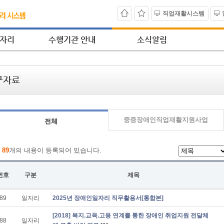
직업재활시스템
자리
수행기관 안내
소식알림
구자료
중증장애인직업재활지원사업
전체
총
89
개의 내용이 등록되어 있습니다.
번호
구분
제목
89
일자리
2025년 장애인일자리 직무활용서[통합본]
[2018] 복지.교육.고용 연계를 통한 장애인 취업지원 전달체
88
일자리