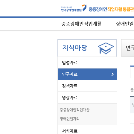
중증장애인직업재활
장애인일
지식마당
연
법령자료
연구자료
정책자료
영상자료
중증장애인직업재활
연
장애인일자리
구
자
서식자료