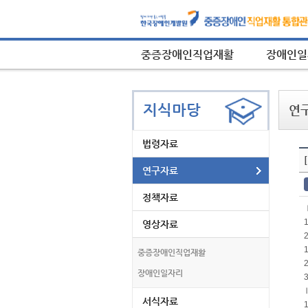
중증장애인직업재활
장애인일
지식마당
연
법령자료
연구자료
연
구
정책자료
자
료
영상자료
보
기
중증장애인직업재활
의
장애인일자리
표
서식자료