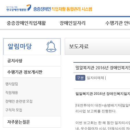
중증장애인직업재활
장애인일자리
수행기관 안
알림마당
보도자료
공지사항
밀알복지관 2016년 장애인복
수행기관 정보게시판
보
구분
일자리
매체 |
도
행사알림
자
직원채용
료
밀알복지관 2016년 장애인복지일
보
장애인 훈련생 모집
기
[대전투데이 대전=송병배기자]밀알
구직자 모집
의
리사업 보고회를 진행한다.
표
자주묻는질문
이번 보고회는 한 해 동안 일자리사업
내, 우수참여자 시상, 단체식사의 