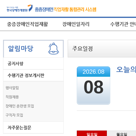
중증장애인직업재활
장애인일자리
수행기관 안
알림마당
주요일정
공지사항
오늘의
2026.08
수행기관 정보게시판
08
행사알림
직원채용
장애인 훈련생 모집
토요일
구직자 모집
자주묻는질문
주
일요일
월요일